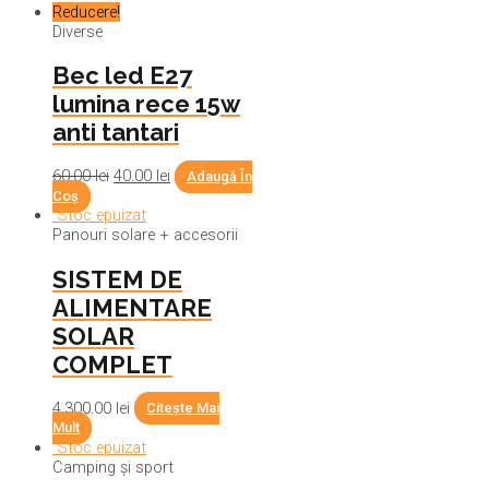
Reducere!
Diverse
Bec led E27
lumina rece 15w
anti tantari
60.00
lei
40.00
lei
Adaugă În
Coș
Stoc epuizat
Panouri solare + accesorii
SISTEM DE
ALIMENTARE
SOLAR
COMPLET
4,300.00
lei
Citește Mai
Mult
Stoc epuizat
Camping și sport