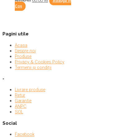
80.00
lei
60.00
lei
Adaugă În
Coș
Pagini utile
Acasa
Despre noi
Produse
Privacy & Cookies Policy
Termenii și condiții
-
Livrare produse
Retur
Garantie
ANPC
SOL
Social
Facebook