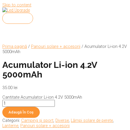
Skip to content
Main Menu
Prima pagină
/
Panouri solare + accesorii
/ Acumulator Li-ion 4.2V
5000mAh
Acumulator Li-ion 4.2V
5000mAh
35.00
lei
Cantitate Acumulator Li-ion 4.2V 5000mAh
Adaugă În Coș
Categorii:
Camping și sport
,
Diverse
,
Lămpi solare de perete
,
Lanterne
,
Panouri solare + accesorii