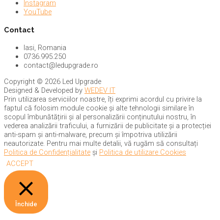
Instagram
YouTube
Contact
Iasi, Romania
0736.995.250
contact@ledupgrade.ro
Copyright © 2026 Led Upgrade
Designed & Developed by
WEDEV IT
Prin utilizarea serviciilor noastre, îți exprimi acordul cu privire la
faptul că folosim module cookie și alte tehnologii similare în
scopul îmbunătățirii și al personalizării conținutului nostru, în
vederea analizării traficului, a furnizării de publicitate și a protecției
anti-spam și anti-malware, precum și împotriva utilizării
neautorizate. Pentru mai multe detalii, vă rugăm să consultați
Politica de Confidențialitate
și
Politica de utilizare Cookies
ACCEPT
Închide