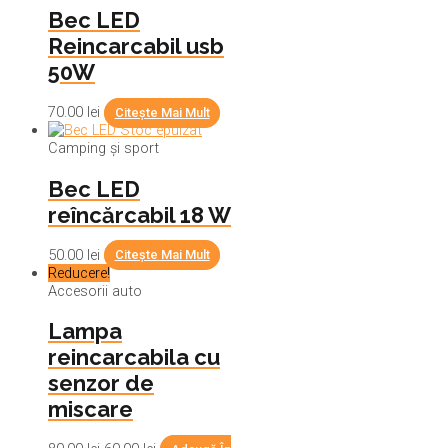
Bec LED
Reincarcabil usb
50W
70.00
lei
Citește Mai Mult
Stoc epuizat
Camping și sport
Bec LED
reîncărcabil 18 W
50.00
lei
Citește Mai Mult
Reducere!
Accesorii auto
Lampa
reincarcabila cu
senzor de
miscare