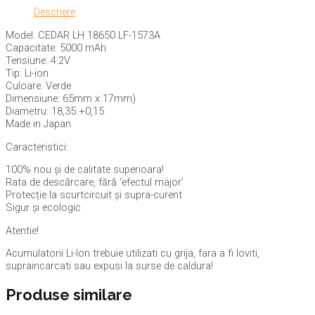
Descriere
Model: CEDAR LH 18650 LF-1573A
Capacitate: 5000 mAh
Tensiune: 4.2V
Tip: Li-ion
Culoare: Verde
Dimensiune: 65mm x 17mm)
Diametru: 18,35 +0,15
Made in Japan
Caracteristici:
100% nou și de calitate superioara!
Rata de descărcare, fără ‘efectul major’
Protecție la scurtcircuit și supra-curent
Sigur și ecologic
Atentie!
Acumulatorii Li-Ion trebuie utilizati cu grija, fara a fi loviti,
supraincarcati sau expusi la surse de caldura!
Produse similare