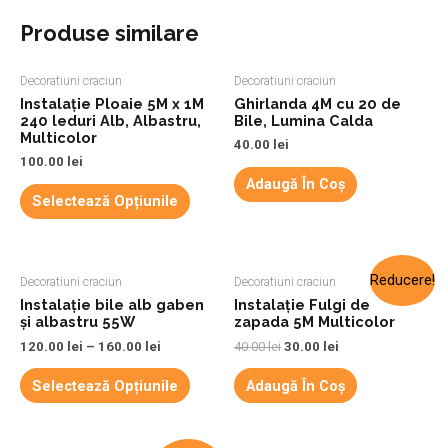
Produse similare
Decoratiuni craciun
Decoratiuni craciun
Instalație Ploaie 5M x 1M
Ghirlanda 4M cu 20 de
240 leduri Alb, Albastru,
Bile, Lumina Calda
Multicolor
40.00
lei
100.00
lei
Adaugă În Coș
Selectează Opțiunile
Reducere!
Decoratiuni craciun
Decoratiuni craciun
Instalație bile alb gaben
Instalație Fulgi de
și albastru 55W
zapada 5M Multicolor
120.00
lei
–
160.00
lei
40.00
lei
30.00
lei
Selectează Opțiunile
Adaugă În Coș