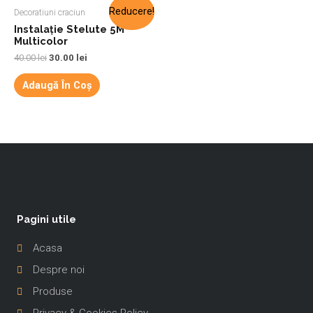
Reducere!
Decoratiuni craciun
Instalație Stelute 5M
Multicolor
40.00
lei
30.00
lei
Adaugă În Coș
Pagini utile
Acasa
Despre noi
Produse
Privacy & Cookies Policy