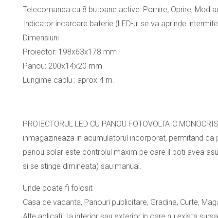
Telecomanda cu 8 butoane active: Pornire, Oprire, Mod au
Indicator incarcare baterie (LED-ul se va aprinde intermite
Dimensiuni
Proiector: 198x63x178 mm
Panou: 200x14x20 mm
Lungime cablu : aprox 4 m.
PROIECTORUL LED CU PANOU FOTOVOLTAIC MONOCRISTALIN S
inmagazineaza in acumulatorul incorporat, permitand ca pr
panou solar este controlul maxim pe care il poti avea as
si se stinge dimineata) sau manual.
Unde poate fi folosit
Casa de vacanta, Panouri publicitare, Gradina, Curte, Mag
Alte aplicatii, la interior sau exterior in care nu exista sursa