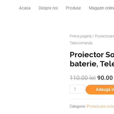
Acasa
Despre noi
Produse
Magazin onlin
Prima pagină
/
Proiectoare
Telecomanda
Proiector So
baterie, T
110.00
lei
90.0
Adaugă Î
Categorie:
Proiectoare sola