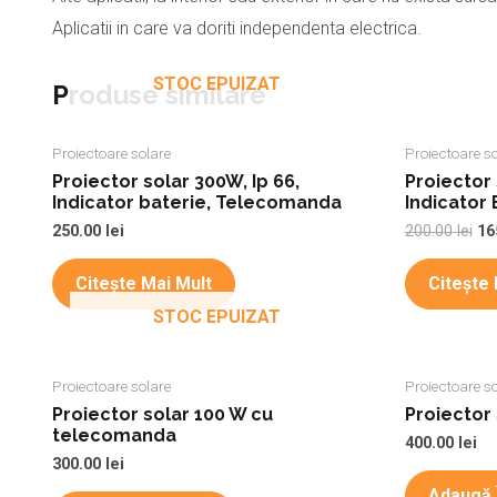
Aplicatii in care va doriti independenta electrica.
STOC EPUIZAT
Produse similare
Proiectoare solare
Proiectoare so
Proiector solar 300W, Ip 66,
Proiector 
Indicator baterie, Telecomanda
Indicator
250.00
lei
200.00
lei
16
Citește Mai Mult
Citește 
STOC EPUIZAT
Proiectoare solare
Proiectoare so
Proiector solar 100 W cu
Proiecto
telecomanda
400.00
lei
300.00
lei
Adaugă 