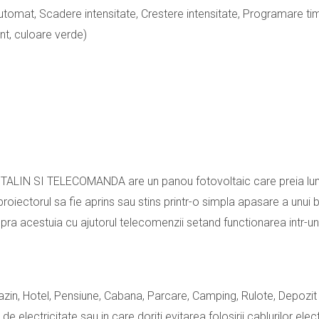
tomat, Scadere intensitate, Crestere intensitate, Programare ti
nt, culoare verde)
I TELECOMANDA are un panou fotovoltaic care preia lumina s
oiectorul sa fie aprins sau stins printr-o simpla apasare a unui 
upra acestuia cu ajutorul telecomenzii setand functionarea int
azin, Hotel, Pensiune, Cabana, Parcare, Camping, Rulote, Depozit
 de electricitate sau in care doriti evitarea folosirii cablurilor elec