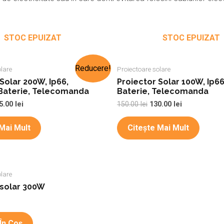
STOC EPUIZAT
STOC EPUIZAT
Reducere!
lare
Proiectoare solare
Solar 200W, Ip66,
Proiector Solar 100W, Ip66
 Baterie, Telecomanda
Baterie, Telecomanda
5.00
lei
150.00
lei
130.00
lei
Mai Mult
Citește Mai Mult
lare
r solar 300W
În Coș