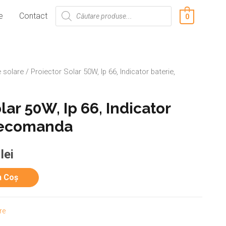
e
Contact
0
 solare
/ Proiector Solar 50W, Ip 66, Indicator baterie,
lar 50W, Ip 66, Indicator
elecomanda
0
lei
n Coș
re