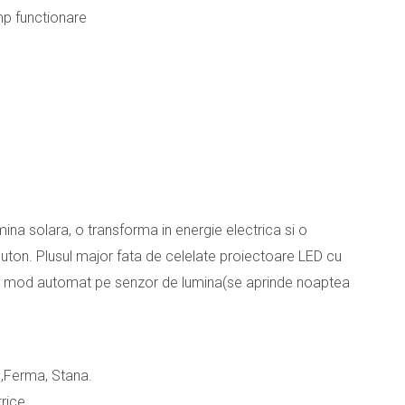
mp functionare
olara, o transforma in energie electrica si o
buton. Plusul major fata de celelate proiectoare LED cu
r-un mod automat pe senzor de lumina(se aprinde noaptea
 ,Ferma, Stana.
trice.