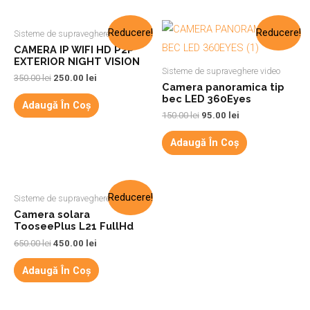
Reducere!
Reducere!
Sisteme de supraveghere video
CAMERA IP WIFI HD P2P
EXTERIOR NIGHT VISION
Sisteme de supraveghere video
350.00
lei
250.00
lei
Camera panoramica tip
bec LED 360Eyes
Adaugă În Coș
150.00
lei
95.00
lei
Adaugă În Coș
Reducere!
Sisteme de supraveghere video
Camera solara
TooseePlus L21 FullHd
650.00
lei
450.00
lei
Adaugă În Coș