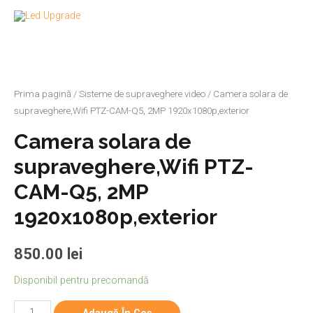
Prima pagină
/
Sisteme de supraveghere video
/ Camera solara de
supraveghere,Wifi PTZ-CAM-Q5, 2MP 1920x1080p,exterior
Camera solara de
supraveghere,Wifi PTZ-
CAM-Q5, 2MP
1920x1080p,exterior
850.00
lei
Disponibil pentru precomandă
Adaugă În Coș