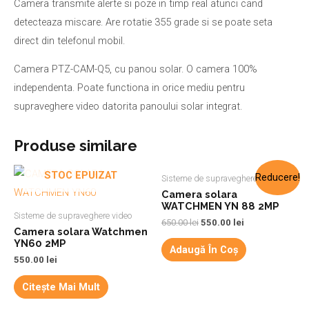
Camera transmite alerte si poze in timp real atunci cand
detecteaza miscare. Are rotatie 355 grade si se poate seta
direct din telefonul mobil.
Camera PTZ-CAM-Q5, cu panou solar. O camera 100%
independenta. Poate functiona in orice mediu pentru
supraveghere video datorita panoului solar integrat.
Produse similare
STOC EPUIZAT
Reducere!
Sisteme de supraveghere video
Camera solara
WATCHMEN YN 88 2MP
Sisteme de supraveghere video
650.00
lei
550.00
lei
Camera solara Watchmen
YN60 2MP
Adaugă În Coș
550.00
lei
Citește Mai Mult