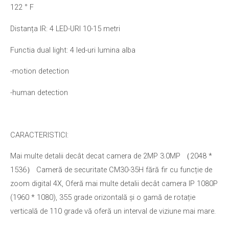
122 ° F
Distanța IR: 4 LED-URI 10-15 metri
Functia dual light: 4 led-uri lumina alba
-motion detection
-human detection
CARACTERISTICI:
Mai multe detalii decât decat camera de 2MP 3.0MP （2048 *
1536） Cameră de securitate CM30-35H fără fir cu funcție de
zoom digital 4X, Oferă mai multe detalii decât camera IP 1080P
(1960 * 1080), 355 grade orizontală și o gamă de rotație
verticală de 110 grade vă oferă un interval de viziune mai mare.