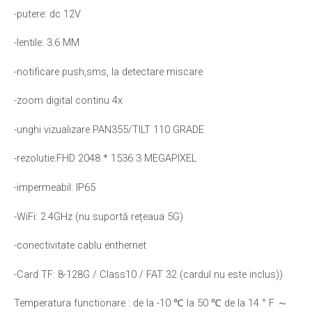
-putere: dc 12V
-lentile: 3.6 MM
-notificare push,sms, la detectare miscare
-zoom digital continu 4x
-unghi vizualizare PAN355/TILT 110 GRADE
-rezolutie:FHD 2048 * 1536 3 MEGAPIXEL
-impermeabil: IP65
-WiFi: 2.4GHz (nu suportă rețeaua 5G)
-conectivitate cablu enthernet
-Card TF: 8-128G / Class10 / FAT 32 (cardul nu este inclus))
Temperatura functionare : de la -10 ℃ la 50 ℃ de la 14 ° F ～