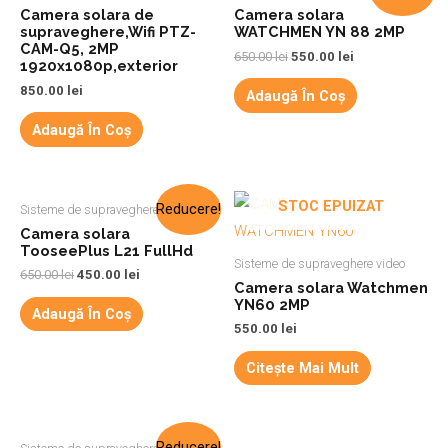
Camera solara de
Camera solara
supraveghere,Wifi PTZ-
WATCHMEN YN 88 2MP
CAM-Q5, 2MP
650.00
lei
550.00
lei
1920x1080p,exterior
850.00
lei
Adaugă În Coș
Adaugă În Coș
STOC EPUIZAT
Reducere!
Sisteme de supraveghere video
Camera solara
TooseePlus L21 FullHd
Sisteme de supraveghere video
650.00
lei
450.00
lei
Camera solara Watchmen
YN60 2MP
Adaugă În Coș
550.00
lei
Citește Mai Mult
Reducere!