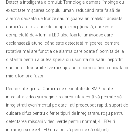
Detecția inteligentă a omului: Tehnologia camerei împinge cu
exactitate mișcarea corpului uman, reducând rata falsă de
alarmă cauzată de frunze sau mișcarea animalelor, această
cameră are o viziune de noapte excepțională, care este
completată de 4 lumini LED albe foarte luminoase care
declanșează atunci când este detectată mișcarea, camera
rotativa mai are functia de alarma care poate fi pornita de la
distanta pentru a putea speria cu usurinta musafirii nepoftiti
sau puteti transmite live mesaje audio camera fiind echipata cu
microfon si difuzor.
Redare inteligenta: Camera de securitate de 3MP poate
înregistra video și imagine, redarea inteligentă vă permite să
înregistrați evenimentul pe care l-ați preocupat rapid, suport de
culoare difuz pentru diferite tipuri de înregistrare, roșu pentru
detectarea mișcării video, verde pentru normal, 4 LED-uri
infraroșu și cele 4 LED-uri albe vă permite să obțineți