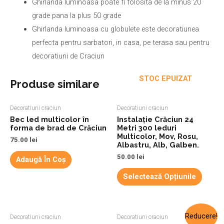
Ghirlanda luminoasa poate fi folosita de la minus 20
grade pana la plus 50 grade
Ghirlanda luminoasa cu globulete este decoratiunea
perfecta pentru sarbatori, in casa, pe terasa sau pentru
decoratiuni de Craciun
STOC EPUIZAT
Produse similare
Decoratiuni craciun
Decoratiuni craciun
Bec led multicolor în
Instalație Crăciun 24
forma de brad de Crăciun
Metri 300 leduri
Multicolor, Mov, Rosu,
75.00
lei
Albastru, Alb, Galben.
50.00
lei
Adaugă În Coș
Selectează Opțiunile
Reducere!
Decoratiuni craciun
Decoratiuni craciun