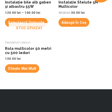
Instalație bile alb gaben
Instalație Stelute 5M
și albastru 55W
Multicolor
120.00
lei
–
160.00
lei
40.00
lei
30.00
lei
Selectează Opțiunile
Adaugă În Coș
STOC EPUIZAT
Decoratiuni craciun
Rola multicolor 50 metri
cu 500 leduri
130.00
lei
Citește Mai Mult