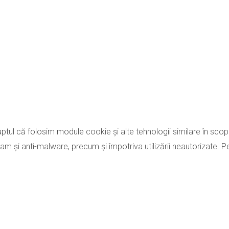
a faptul că folosim module cookie și alte tehnologii similare în scopu
ti-spam și anti-malware, precum și împotriva utilizării neautorizate.