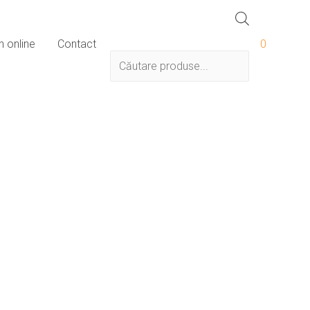
Products
 online
Contact
0
search