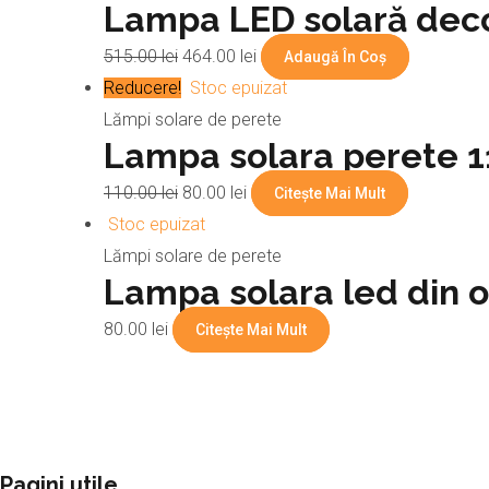
Lampa LED solară dec
515.00
lei
464.00
lei
Adaugă În Coș
Reducere!
Stoc epuizat
Lămpi solare de perete
Lampa solara perete 1
110.00
lei
80.00
lei
Citește Mai Mult
Stoc epuizat
Lămpi solare de perete
Lampa solara led din oț
80.00
lei
Citește Mai Mult
Pagini utile