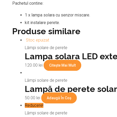
Pachetul contine:
1 x lampa solara cu senzor miscare.
kit instalare perete.
Produse similare
Stoc epuizat
Lămpi solare de perete
Lampa solara LED exter
120.00
lei
Citește Mai Mult
Lămpi solare de perete
Lampă de perete solar
50.00
lei
Adaugă În Coș
Reducere!
Lămpi solare de perete