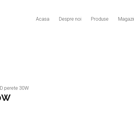
Acasa
Despre noi
Produse
Magazin
ED perete 30W
30W