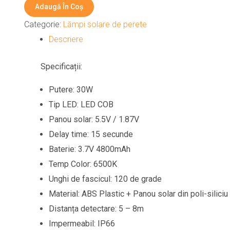
Adaugă În Coș
solara
Categorie:
Lămpi solare de perete
LED
Descriere
perete
30W
Specificații:
Putere: 30W
Tip LED: LED COB
Panou solar: 5.5V / 1.87V
Delay time: 15 secunde
Baterie: 3.7V 4800mAh
Temp Color: 6500K
Unghi de fascicul: 120 de grade
Material: ABS Plastic + Panou solar din poli-siliciu
Distanța detectare: 5 – 8m
Impermeabil: IP66