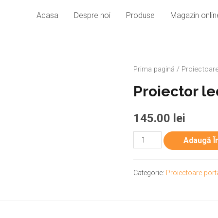
Acasa
Despre noi
Produse
Magazin onlin
Prima pagină
/
Proiectoare
Proiector le
145.00
lei
Adaugă Î
Categorie:
Proiectoare port