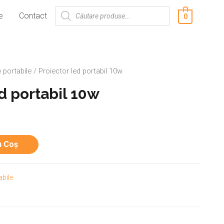
e
Contact
0
 portabile
/ Proiector led portabil 10w
d portabil 10w
n Coș
abile