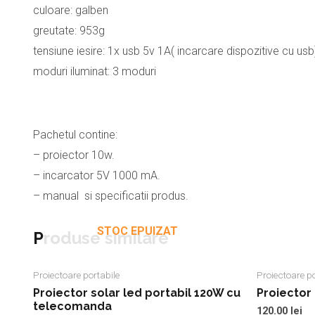
culoare: galben
greutate: 953g
tensiune iesire: 1x usb 5v 1A( incarcare dispozitive cu usb
moduri iluminat: 3 moduri
Pachetul contine:
– proiector 10w.
– incarcator 5V 1000 mA.
– manual si specificatii produs.
STOC EPUIZAT
Produse similare
Proiectoare portabile
Proiectoare po
Proiector solar led portabil 120W cu
Proiector 
telecomanda
120.00
lei