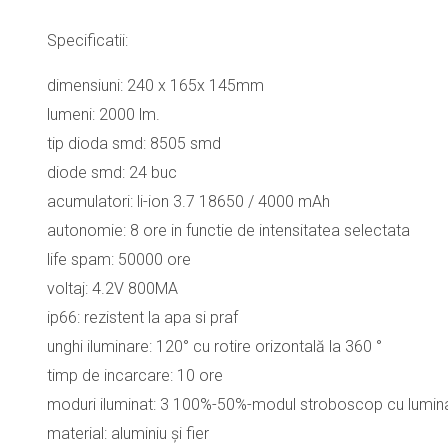
Specificatii:
dimensiuni: 240 x 165x 145mm
lumeni: 2000 lm.
tip dioda smd: 8505 smd
diode smd: 24 buc
acumulatori: li-ion 3.7 18650 / 4000 mAh
autonomie: 8 ore in functie de intensitatea selectata
life spam: 50000 ore
voltaj: 4.2V 800MA
ip66: rezistent la apa si praf
unghi iluminare: 120° cu rotire orizontală la 360 °
timp de incarcare: 10 ore
moduri iluminat: 3 100%-50%-modul stroboscop cu lumina
material: aluminiu și fier