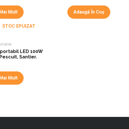
Mai Mult
Adaugă În Coș
STOC EPUIZAT
rtabile
 portabil LED 100W
escuit, Santier.
Mai Mult